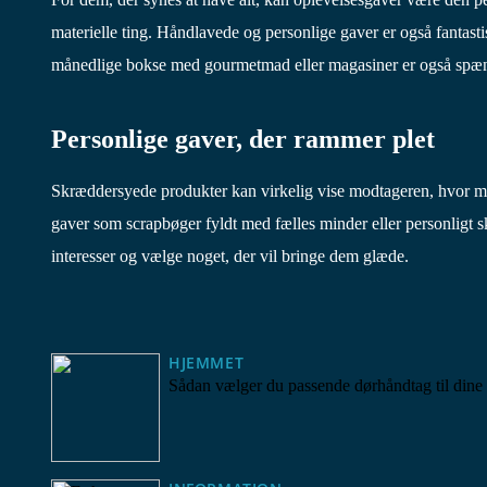
materielle ting. Håndlavede og personlige gaver er også fantas
månedlige bokse med gourmetmad eller magasiner er også spænd
Personlige gaver, der rammer plet
Skræddersyede produkter kan virkelig vise modtageren, hvor me
gaver som scrapbøger fyldt med fælles minder eller personligt sk
interesser og vælge noget, der vil bringe dem glæde.
HJEMMET
Sådan vælger du passende dørhåndtag til dine