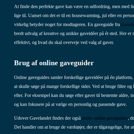
At finde den perfekte gave kan være en udfordring, men med lid
lige til. Uanset om det er til en housewarming, jul eller en person
virkelig betyder noget for modtageren. En gaveguide fra
Gavel
bredt udvalg af kreative og unikke gaveidéer på ét sted. Her er 
effektivt, og hvad du skal overveje ved valg af gaver.
Brug af online gaveguider
Online gaveguides samler forskellige gaveidéer på én platform, h
at skulle søge på mange forskellige sider. Ved at bruge filtre o
efter. For eksempel kan du søge efter gaver til bestemte aldre, i
og kan fokusere på at vælge en personlig og passende gave.
Udover Gavelandet findes der også
andre online gaveguides
, d
Det handler om at bruge de værktøjer, der er tilgængelige, for a