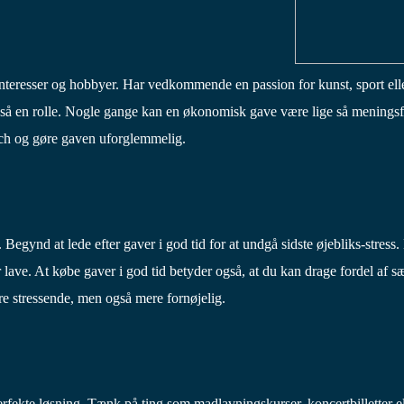
interesser og hobbyer. Har vedkommende en passion for kunst, sport ell
så en rolle. Nogle gange kan en økonomisk gave være lige så meningsful
touch og gøre gaven uforglemmelig.
egynd at lede efter gaver i god tid for at undgå sidste øjebliks-stress.
er lave. At købe gaver i god tid betyder også, at du kan drage fordel af 
re stressende, men også mere fornøjelig.
erfekte løsning. Tænk på ting som madlavningskurser, koncertbilletter 