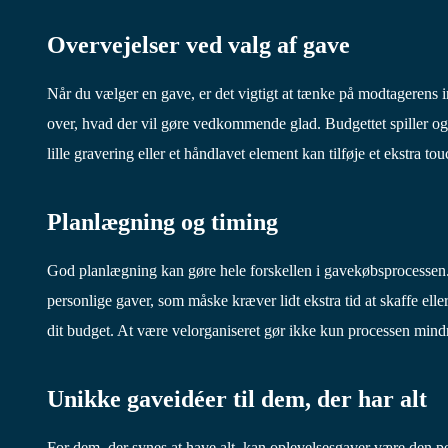
Overvejelser ved valg af gave
Når du vælger en gave, er det vigtigt at tænke på modtagerens 
over, hvad der vil gøre vedkommende glad. Budgettet spiller og
lille gravering eller et håndlavet element kan tilføje et ekstra 
Planlægning og timing
God planlægning kan gøre hele forskellen i gavekøbsprocessen. B
personlige gaver, som måske kræver lidt ekstra tid at skaffe ell
dit budget. At være velorganiseret gør ikke kun processen mind
Unikke gaveidéer til dem, der har alt
For dem, der synes at have alt, kan oplevelsesgaver være den p