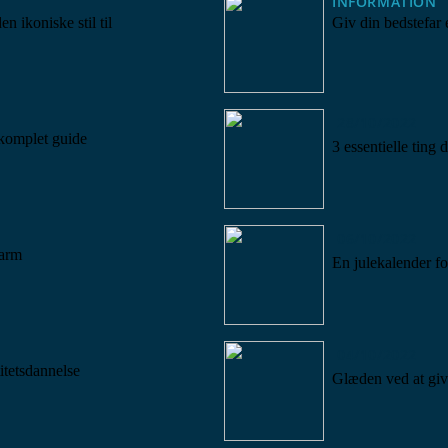
INFORMATION
 ikoniske stil til
Giv din bedstefar
28/10/2022
 komplet guide
3 essentielle ting 
06/10/2022
larm
En julekalender f
04/10/2022
itetsdannelse
Glæden ved at giv