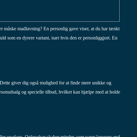
er måske madlavning? En personlig gave viser, at du har tænkt
d som en dyrere variant, især hvis den er personliggjort. En
 Dette giver dig også mulighed for at finde mere unikke og
sæsonudsalg og specielle tilbud, hvilket kan hjælpe med at holde
eller spadage. Oplevelser skaber minder, som varer længere end