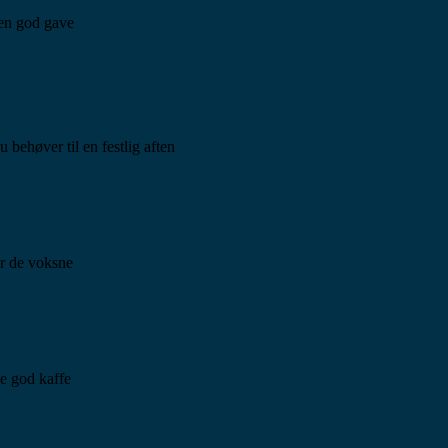
 en god gave
du behøver til en festlig aften
or de voksne
e god kaffe