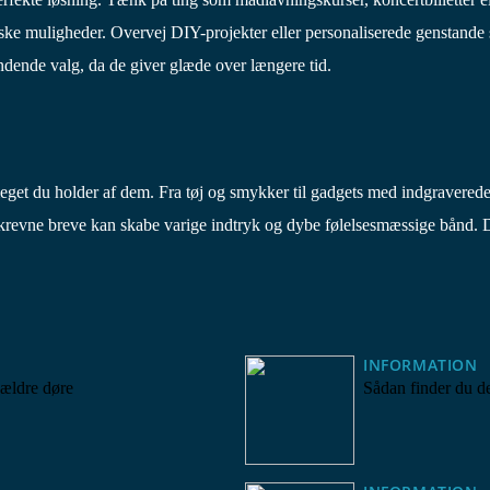
tiske muligheder. Overvej DIY-projekter eller personaliserede genstan
ende valg, da de giver glæde over længere tid.
get du holder af dem. Fra tøj og smykker til gadgets med indgravered
revne breve kan skabe varige indtryk og dybe følelsesmæssige bånd. Det 
INFORMATION
 ældre døre
Sådan finder du de