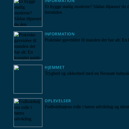
INFORMATION
Er hygge stadig moderne? Sådan tilpasser du den
fremtiden
INFORMATION
Praktiske gaveidéer til manden der har alt: En
HJEMMET
Tryghed og sikkerhed med en Neonate babya
OPLEVELSER
Fodboldtrøjens rolle i børns udvikling og ident