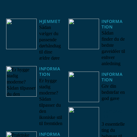
HJEMMET
INFORMA
TION
Sådan
Sådan
vælger du
finder du de
passende
bedste
dørhåndtag
gaveidéer til
til dine
enhver
ældre døre
anledning
INFORMA
TION
INFORMA
TION
Er hygge
Giv din
stadig
bedstefar en
moderne?
god gave
Sådan
tilpasser du
28/10/20
den
22
ikoniske stil
til fremtiden
3 essentielle
ting du
INFORMA
behøver til