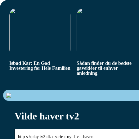
Isbad Kar: En God
Sådan finder du de bedste
Investering for Hele Familien
gaveidéer til enhver
anledning
Vilde haver tv2
http s://play.tv2.dk › serie › nyt-liv-i-haven