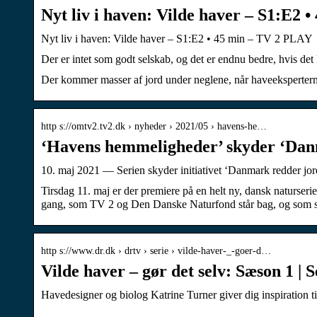
Nyt liv i haven: Vilde haver – S1:E2
Nyt liv i haven: Vilde haver – S1:E2 • 45 min – TV 2 PLAY
Der er intet som godt selskab, og det er endnu bedre, hvis de
Der kommer masser af jord under neglene, når haveeksperterne
http s://omtv2.tv2.dk › nyheder › 2021/05 › havens-he…
‘Havens hemmeligheder’ skyder ‘Danm
10. maj 2021 — Serien skyder initiativet ‘Danmark redder jo
Tirsdag 11. maj er der premiere på en helt ny, dansk naturser
gang, som TV 2 og Den Danske Naturfond står bag, og som sætt
http s://www.dr.dk › drtv › serie › vilde-haver-_-goer-d…
Vilde haver – gør det selv: Sæson 1 | 
Havedesigner og biolog Katrine Turner giver dig inspiration ti