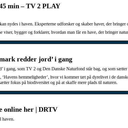
 • 45 min – TV 2 PLAY
t kan nydes i haven. Eksperterne udforsker og skaber haver, der bringer
 viser, bygger og forklarer, hvordan man får en have, der bringer natu
ark redder jord’ i gang
rd’ i gang, som TV 2 og Den Danske Naturfond står bag, og som sætter 
ie, ‘Havens hemmeligheder’, hvor vi kommer tæt på dyrelivet i de danske 
er fokus på biodiversitet og på at skaffe mere plads til naturen.
Se online her | DRTV
l haven.