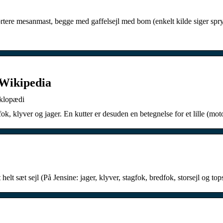
ortere mesanmast, begge med gaffelsejl med bom (enkelt kilde siger spry
 Wikipedia
yklopædi
 fok, klyver og jager. En kutter er desuden en betegnelse for et lille (
elt sæt sejl (På Jensine: jager, klyver, stagfok, bredfok, storsejl og tops