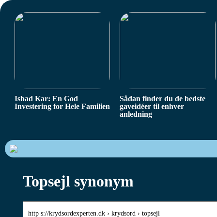
Isbad Kar: En God
Sådan finder du de bedste
Investering for Hele Familien
gaveidéer til enhver
anledning
Topsejl synonym
http s://krydsordexperten.dk › krydsord › topsejl