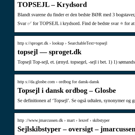
TOPSEJL – Krydsord
Blandt svarene du finder er den bedste BØR med 3 bogstaver, 
Svar ✅ for TOPSEJL i krydsord. Find de bedste svar ⭐ for at 
http s://sproget.dk › lookup › SearchableText=topsejl
topsejl — sproget.dk
Topsejl Top-sejl, et. (ænyd. topsegel, -sejl i bet. 1) 1) søma
http s://da.glosbe.com › ordbog for dansk-dansk
Topsejl i dansk ordbog – Glosbe
Se definitionen af ‘Topsejl’. Se også udtalen, synonymer og 
http ://www.jmarcussen.dk › mart › lexref › skibstyper
Sejlskibstyper – oversigt – jmarcusse