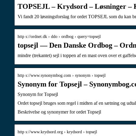
TOPSEJL – Krydsord – Løsninger – 
Vi fandt 20 løsningsforslag for ordet TOPSEJL som du kan bru
http s://ordnet.dk › ddo › ordbog › query=topsejl
topsejl — Den Danske Ordbog – Ordn
mindre (trekantet) sejl i toppen af en mast oven over et gaffel
http s://www.synonymbog.com › synonym › topsejl
Synonym for Topsejl – Synonymbog.
Synonym for Topsejl
Ordet topsejl bruges som regel i midten af ​​en sætning og ud
Beskrivelse og synonymer for ordet Topsejl
http s://www.krydsord.org › krydsord › topsejl