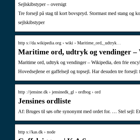
Sejlskibstyper – oversigt
Tre forsejl på stag til kort bovspryd. Stormast med stang og k
sejlskibstyper
http s://da.wikipedia.org › wiki › Maritime_ord,_udtryk…
Maritime ord, udtryk og vendinger –
Maritime ord, udtryk og vendinger – Wikipedia, den frie enc
Hovedsejlene er gaffelsejl og topsejl. Har desuden tre forsejl:
http ://jensine.dk › jensinedk_gl › ordbog › ord
Jensines ordliste
Af: Bruges til søs ofte synonymt med ordet for. … Stel sejl: Et h
http s://kas.dk › node