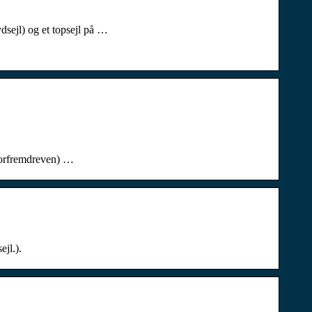
dsejl) og et topsejl på …
motorfremdreven) …
ejl.).