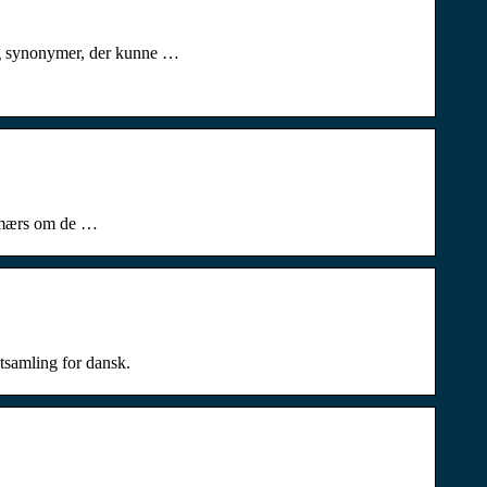
 og synonymer, der kunne …
en mærs om de …
tsamling for dansk.