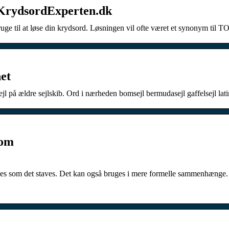
KrydsordExperten.dk
ge til at løse din krydsord. Løsningen vil ofte været et synonym til 
et
sejl på ældre sejlskib. Ord i nærheden bomsejl bermudasejl gaffelsejl lat
com
tales som det staves. Det kan også bruges i mere formelle sammenhænge.