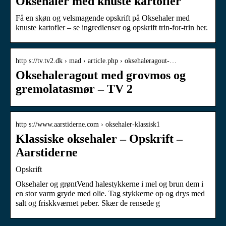
Oksehaler med knuste kartofler
Få en skøn og velsmagende opskrift på Oksehaler med
knuste kartofler – se ingredienser og opskrift trin-for-trin her.
http s://tv.tv2.dk › mad › article.php › oksehaleragout-…
Oksehaleragout med grovmos og
gremolatasmør – TV 2
http s://www.aarstiderne.com › oksehaler-klassisk1
Klassiske oksehaler – Opskrift –
Aarstiderne
Opskrift
Oksehaler og grøntVend halestykkerne i mel og brun dem i
en stor varm gryde med olie. Tag stykkerne op og drys med
salt og friskkværnet peber. Skær de rensede g