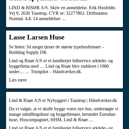
LIND & RISØR A/S. Skriv en anmeldelse. Erik Husfeldts
Vej 9, 2630 Taastrup. CVR nr: 32277802. Driftsstatus:
Normal. 4.8. 14 anmeldelser …
Lasse Larsen Huse
Se listen: Så meget tjener de største typehusfirmaer –
Building Supply DK
Lind og Risør A/S er et familieejet fullservice arkitekt- og
byggefirma med … Lind og Risør blev etableret i 1980
under… … Trustpilot – Håndværker.dk.
Læs mere
Lind & Risør A/S er Nybyggeri i Taastrup | Håndværker.dk
Da vi valgte, at vi skulle bygge vores nye hus, undersøgte vi
mange udstillingshuse og byggefirmaer, herunder Eurodan-
huse, Huscompagniet, HHM, Lind & Risør …
Lind og Risør A/S er et familieejet fullservice arkitekt- og