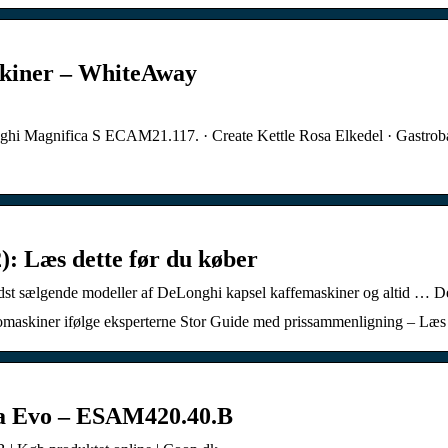
skiner – WhiteAway
nghi Magnifica S ECAM21.117. · Create Kettle Rosa Elkedel · Gastro
: Læs dette før du køber
dst sælgende modeller af DeLonghi kapsel kaffemaskiner og altid … De
omaskiner ifølge eksperterne Stor Guide med prissammenligning – Læ
ta Evo – ESAM420.40.B