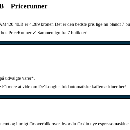
B – Pricerunner
420.40.B er 4.289 kroner. Det er den bedste pris lige nu blandt 7 bu
 hos PriceRunner ✓ Sammenlign fra 7 butikker!
 på udvalgte varer*.
ffe.Få mere at vide om De’Longhis fuldautomatiske kaffemaskiner her!
emt og hurtigt får overblik over, hvor du får din nye espressomaskine