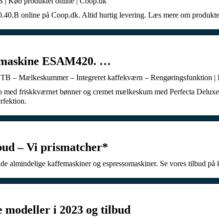
| Køb produktet online | Coop.dk
0.B online på Coop.dk. Altid hurtig levering. Læs mere om produktet
somaskine ESAM420. …
B – Mælkeskummer – Integreret kaffekværn – Rengøringsfunktion | 
cino med friskkværnet bønner og cremet mælkeskum med Perfecta Delux
rfektion.
bud – Vi prismatcher*
åde almindelige kaffemaskiner og espressomaskiner. Se vores tilbud på 
 modeller i 2023 og tilbud