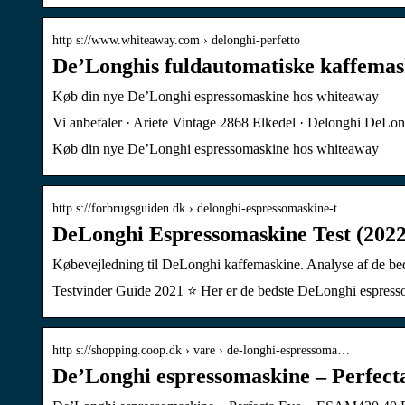
http s://www.whiteaway.com › delonghi-perfetto
De’Longhis fuldautomatiske kaffema
Køb din nye De’Longhi espressomaskine hos whiteaway
Vi anbefaler · Ariete Vintage 2868 Elkedel · Delonghi DeLo
Køb din nye De’Longhi espressomaskine hos whiteaway
http s://forbrugsguiden.dk › delonghi-espressomaskine-t…
DeLonghi Espressomaskine Test (2022)
Købevejledning til DeLonghi kaffemaskine. Analyse af de be
Testvinder Guide 2021 ⭐ Her er de bedste DeLonghi espress
http s://shopping.coop.dk › vare › de-longhi-espressoma…
De’Longhi espressomaskine – Perfec