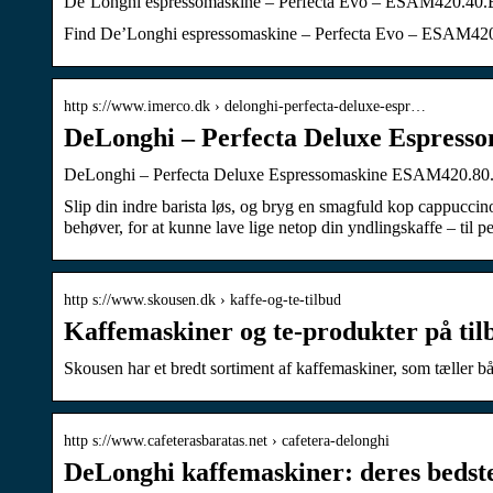
De’Longhi espressomaskine – Perfecta Evo – ESAM420.40.B 
Find De’Longhi espressomaskine – Perfecta Evo – ESAM420.4
http s://www.imerco.dk › delonghi-perfecta-deluxe-espr…
DeLonghi – Perfecta Deluxe Espres
DeLonghi – Perfecta Deluxe Espressomaskine ESAM420.80.T
Slip din indre barista løs, og bryg en smagfuld kop cappuc
behøver, for at kunne lave lige netop din yndlingskaffe – til pe
http s://www.skousen.dk › kaffe-og-te-tilbud
Kaffemaskiner og te-produkter på til
Skousen har et bredt sortiment af kaffemaskiner, som tæller b
http s://www.cafeterasbaratas.net › cafetera-delonghi
DeLonghi kaffemaskiner: deres bedste