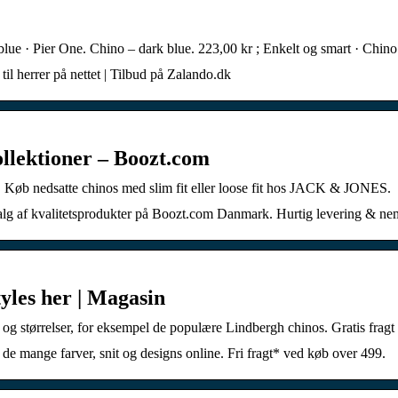
 blue · Pier One. Chino – dark blue. 223,00 kr ; Enkelt og smart · Chin
 til herrer på nettet | Tilbud på Zalando.dk
llektioner – Boozt.com
ser. Køb nedsatte chinos med slim fit eller loose fit hos JACK & JONES.
alg af kvalitetsprodukter på Boozt.com Danmark. Hurtig levering & ne
styles her | Magasin
 og størrelser, for eksempel de populære Lindbergh chinos. Gratis fragt 
de mange farver, snit og designs online. Fri fragt* ved køb over 499.