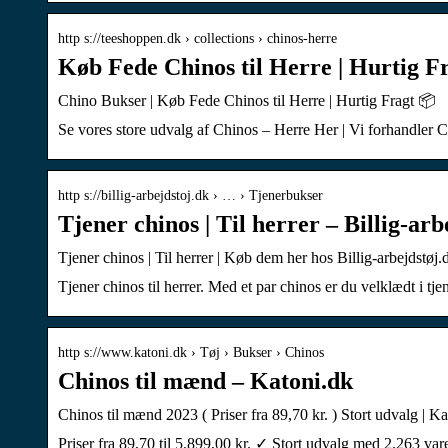
http s://teeshoppen.dk › collections › chinos-herre
Køb Fede Chinos til Herre | Hurtig F
Chino Bukser | Køb Fede Chinos til Herre | Hurtig Fragt 📦
Se vores store udvalg af Chinos – Herre Her | Vi forhandler 
http s://billig-arbejdstoj.dk › … › Tjenerbukser
Tjener chinos | Til herrer – Billig-arb
Tjener chinos | Til herrer | Køb dem her hos Billig-arbejdstøj.
Tjener chinos til herrer. Med et par chinos er du velklædt i tj
http s://www.katoni.dk › Tøj › Bukser › Chinos
Chinos til mænd – Katoni.dk
Chinos til mænd 2023 ( Priser fra 89,70 kr. ) Stort udvalg | K
Priser fra 89,70 til 5.899,00 kr. ✓ Stort udvalg med 2.263 var