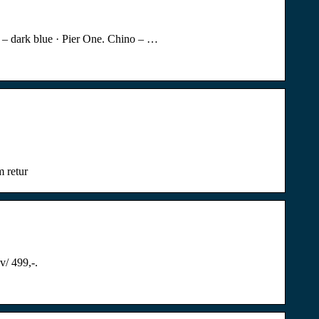
o – dark blue · Pier One. Chino – …
m retur
v/ 499,-.