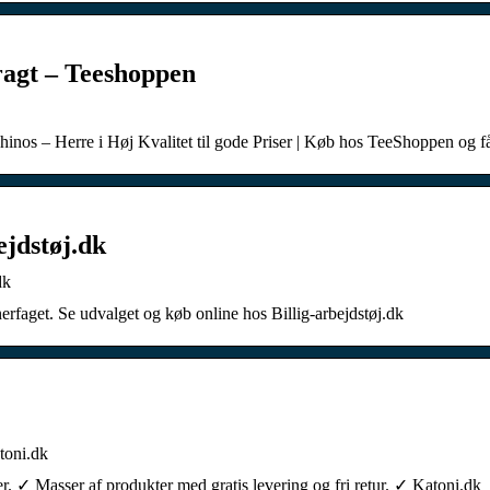
ragt – Teeshoppen
Chinos – Herre i Høj Kvalitet til gode Priser | Køb hos TeeShoppen og
ejdstøj.dk
dk
enerfaget. Se udvalget og køb online hos Billig-arbejdstøj.dk
atoni.dk
er. ✓ Masser af produkter med gratis levering og fri retur. ✓ Katoni.dk