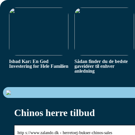
Isbad Kar: En God
Sådan finder du de bedste
Investering for Hele Familien
gaveidéer til enhver
anledning
Chinos herre tilbud
http s://www.zalando.dk › herretoej-bukser-chinos-sales