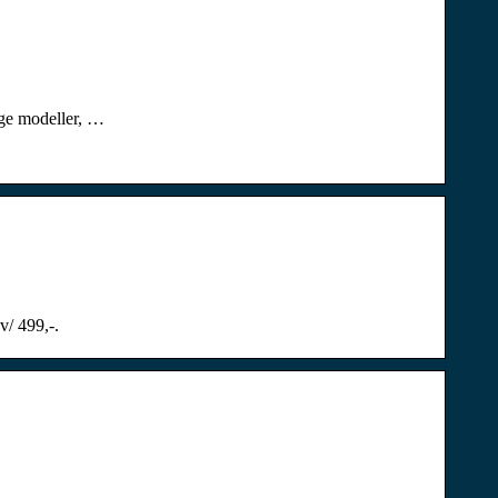
eige modeller, …
v/ 499,-.