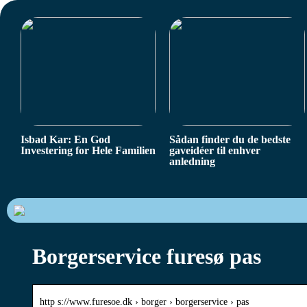
Isbad Kar: En God
Sådan finder du de bedste
Investering for Hele Familien
gaveidéer til enhver
anledning
Borgerservice furesø pas
http s://www.furesoe.dk › borger › borgerservice › pas