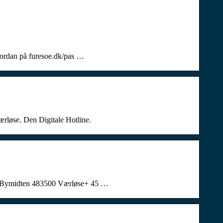
hvordan på furesoe.dk/pas …
rløse. Den Digitale Hotline.
muneBymidten 483500 Værløse+ 45 …