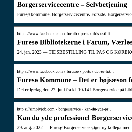
Borgerservicecentre – Selvbetjening
Furesø kommune. Borgerservicecentre. Forside. Borgerservic
http s://www.facebook.com › furbib › posts › tidsbestilli…
Furesø Bibliotekerne i Farum, Værlø
24. jan. 2023 — TIDSBESTILLING TIL PAS OG KØREKORT Nu ka
http s://www.facebook.com › furesoe › posts › det-er-hø…
Furesø Kommune – Det er højsæson for
Det er lørdag den 22. juni fra kl. 10-14 i Borgerservice på bi
http s://simplyjob.com › borgerservice › kan-du-yde-pr…
Kan du yde professionel Borgerservic
29. aug. 2022 — Furesø Borgerservice søger ny kollega med en 